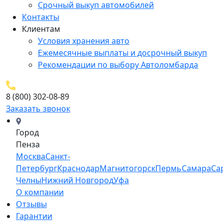
Срочный выкуп автомобилей
Контакты
Клиентам
Условия хранения авто
Ежемесячные выплаты и досрочный выкуп
Рекомендации по выбору Автоломбарда
8 (800) 302-08-89
Заказать звонок
Город
Пенза
Москва
Санкт-
Петербург
Краснодар
Магнитогорск
Пермь
Самара
Са
Челны
Нижний Новгород
Уфа
О компании
Отзывы
Гарантии