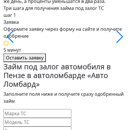
же день, а проценты уменьшатся в два раза.
Три шага для получения займа под залог ТС
шаг 1
ш
Заявка
О
Оформите заявку через форму на сайте и получите
О
одобрение
о
5 минут
4
Оставить заявку
Займ под залог автомобиля в
Пензе в автоломбарде «Авто
Ломбард»
Заполните поля ниже и получите сразу одобренный
займ