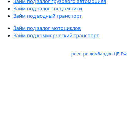
Займ под залог грузового автомобиля
Займ под залог спецтехники
Займ под водный транспорт
Займ под залог мотоциклов
Займ под коммерческий транспорт
Услуги оказывает ООО "Авто Ломбард" ИНН 6382098885.
ОГРН 1236300029536, состоит в
реестре ломбардов ЦБ РФ
,
Юридический адрес: 445035, Самарская область, г.
Тольятти, ул. Карбышева, влд. 2а, оф. 403, ком. 18. Займ под
залог движимого имущества предоставляется гр. РФ в
соответствии с правилами предоставления займов под
залог движимого имущества, распоряжениями, приказами
рекламными мероприятиями ООО "Авто Ломбард"
действующими на момент обращения за получением
займа. Заимодавец вправе отказать в предоставлении
займа без объяснения причин. Доп. комиссии не
взимается. Сумма займа от 10 000 рублей до 10 000 000
рублей, срок займа от 1 дня до 1 года, минимальная
процентная ставка по займу от 2%, оценка обеспечения до