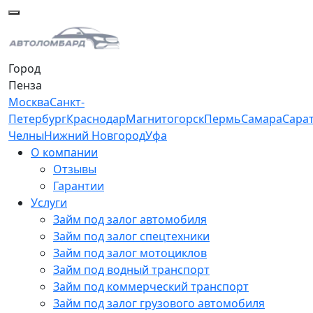
Город
Пенза
Москва
Санкт-
Петербург
Краснодар
Магнитогорск
Пермь
Самара
Сара
Челны
Нижний Новгород
Уфа
О компании
Отзывы
Гарантии
Услуги
Займ под залог автомобиля
Займ под залог спецтехники
Займ под залог мотоциклов
Займ под водный транспорт
Займ под коммерческий транспорт
Займ под залог грузового автомобиля