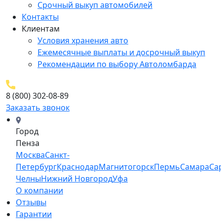
Срочный выкуп автомобилей
Контакты
Клиентам
Условия хранения авто
Ежемесячные выплаты и досрочный выкуп
Рекомендации по выбору Автоломбарда
8 (800) 302-08-89
Заказать звонок
Город
Пенза
Москва
Санкт-
Петербург
Краснодар
Магнитогорск
Пермь
Самара
Са
Челны
Нижний Новгород
Уфа
О компании
Отзывы
Гарантии